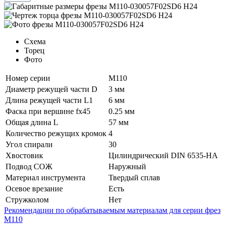
Схема
Торец
Фото
Номер серии
M110
Диаметр режущей части D
3 мм
Длина режущей части L1
6 мм
Фаска при вершине fх45
0.25 мм
Общая длина L
57 мм
Количество режущих кромок
4
Угол спирали
30
Хвостовик
Цилиндрический DIN 6535-HA
Подвод СОЖ
Наружный
Материал инструмента
Твердый сплав
Осевое врезание
Есть
Стружколом
Нет
Рекомендации по обрабатываемым материалам для серии фрез
M110