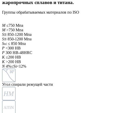
жаропрочных сплавов и титана.
Группы обрабатываемых материалов по ISO
M
≤750 Мпа
M
>750 Мпа
S
850-1200 Мпа
Ti
S
850-1200 Мпа
Ti
S
≤ 850 Мпа
ni
P
<300 HB
P
300 HB-48HRC
K
≤200 HB
K
>200 HB
N
4%≤Si<12%
30°
Угол спирали режущей части
HM
AlTiN